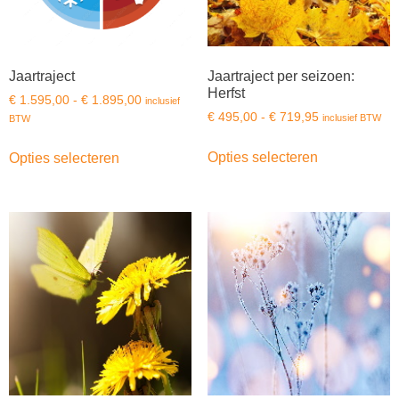
Jaartraject
Jaartraject per seizoen:
Herfst
€
1.595,00
-
€
1.895,00
inclusief
€
495,00
-
€
719,95
inclusief BTW
BTW
Opties selecteren
Opties selecteren