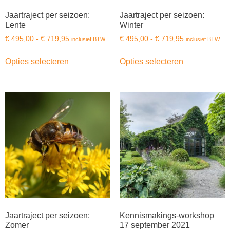
Jaartraject per seizoen:
Jaartraject per seizoen:
Lente
Winter
€
495,00
-
€
719,95
€
495,00
-
€
719,95
inclusief BTW
inclusief BTW
Opties selecteren
Opties selecteren
Jaartraject per seizoen:
Kennismakings-workshop
Zomer
17 september 2021