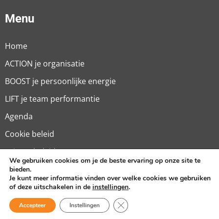
Menu
Home
ACTION je organisatie
BOOST je persoonlijke energie
LIFT je team performantie
Agenda
Cookie beleid
Privacy beleid
We gebruiken cookies om je de beste ervaring op onze site te
Algemene Voorwaarden
bieden.
Je kunt meer informatie vinden over welke cookies we gebruiken
of deze uitschakelen in de
instellingen
.
Close GDPR Cookie Banner
Accepteer
Instellingen
© Prime Performance 2026 –
kickstarted by
Mailbox