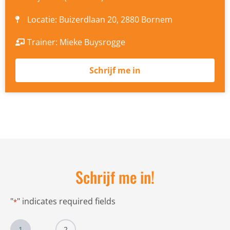
Locatie: Buizerdlaan 20, 2880 Bornem
Trainer: Mieke Buysrogge
Schrijf me in
Schrijf me in!
"
" indicates required fields
*
1
2